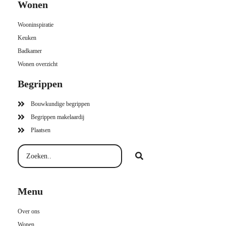
Wonen
Wooninspiratie
Keuken
Badkamer
Wonen overzicht
Begrippen
Bouwkundige begrippen
Begrippen makelaardij
Plaatsen
Menu
Over ons
Wonen