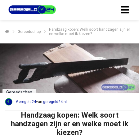
Handzaag kopen: Welk soort handzagen zijn er
Gereedschap
en welke moet ik kiezen?
Gereedschap
Geregeld24
van
geregeld24.nl
Handzaag kopen: Welk soort
handzagen zijn er en welke moet ik
kiezen?