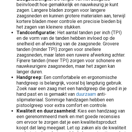
beïnvloedt hoe gemakkelijk en nauwkeurig je kunt
zagen. Langere bladen zorgen voor langere
zaagsneden en kunnen grotere materialen aan, terwijl
kortere bladen meer controle en precisie bieden bij
het zagen van kleinere stukken.
Tandconfiguratie:
Het aantal tanden per inch (TPI)
en de vorm van de tanden hebben invloed op de
snelheid en afwerking van de zaagsnede. Grovere
tanden (minder TPI) zorgen voor snellere
zaagsneden, maar laten een ruwere afwerking achter.
Fijnere tanden (meer TPI) zorgen voor schonere en
nauwkeurigere zaagsneden, maar het zagen kan
langer duren.
Handgreep:
Een comfortabele en ergonomische
handgreep is belangrijk, vooral bij langdurig gebruik.
Zoek naar een zaag met een handgreep die goed in je
hand past en is gemaakt van
duurzaam
anti-
slipmateriaal. Sommige handzagen hebben een
pistoolgreep voor extra comfort en controle.
Kwaliteit en duurzaamheid:
Kies een handzaag van
een gerenommeerd merk en met goede recensies
om ervoor te zorgen dat je een kwaliteitsproduct
koopt dat lang meegaat. Let op zaken als de kwaliteit