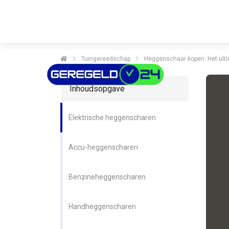
Tuingereedschap
Heggenschaar kopen: Het ulti
Inhoudsopgave
Elektrische heggenscharen
Accu-heggenscharen
Benzineheggenscharen
Handheggenscharen