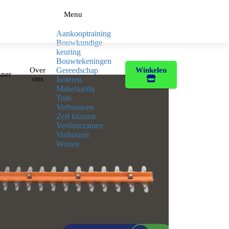
Menu
Aankooptraining
Bouwkundige
keuring
Bouwtekeningen
Over
Winkelen
Gereedschap
nner
ons
Isoleren
Makelaardij
Tuin
Verbouwen
Zelf klussen
Verduurzamen
Verhuizen
Wonen