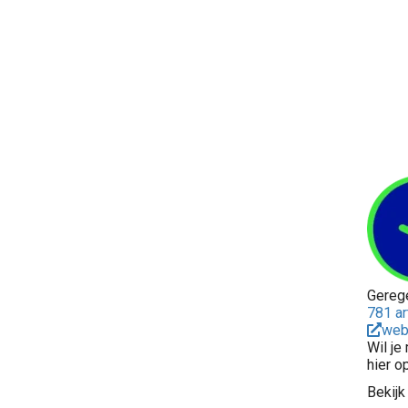
Gereg
781 ar
web
Wil je
hier o
Bekijk