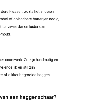
rdere klussen, zoals het snoeien
bel of oplaadbare batterijen nodig,
hter zwaarder en luider dan
erhoud.
jner snoeiwerk. Ze zijn handmatig en
iendelijk en stil zijn.
re of dikker begroeide heggen,
n van een heggenschaar?