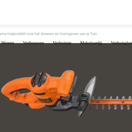
eme Hulpmiddel voor het Snoeien en Vormgeven van je Tuin
Wonen
Verbouwen
Verhuizen
Makelaardij
Verhuispla